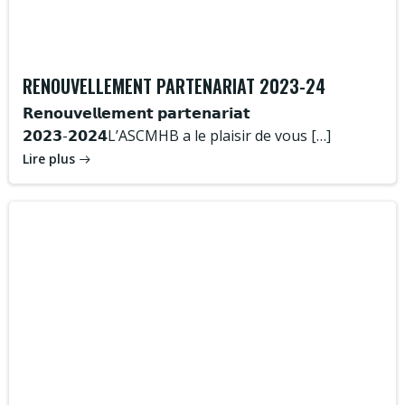
RENOUVELLEMENT PARTENARIAT 2023-24
𝗥𝗲𝗻𝗼𝘂𝘃𝗲𝗹𝗹𝗲𝗺𝗲𝗻𝘁 𝗽𝗮𝗿𝘁𝗲𝗻𝗮𝗿𝗶𝗮𝘁
𝟮𝟬𝟮𝟯-𝟮𝟬𝟮𝟰L’ASCMHB a le plaisir de vous […]
Lire plus