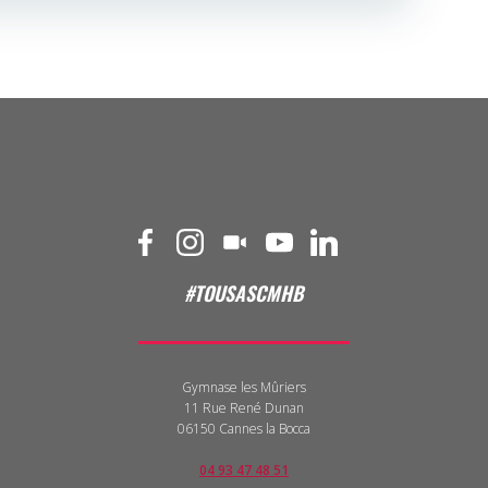
#TOUSASCMHB
Gymnase les Mûriers
11 Rue René Dunan
06150 Cannes la Bocca
04 93 47 48 51