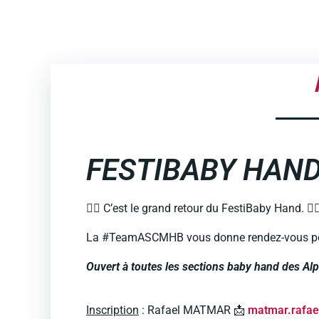
FESTIBABY HAN
🤾‍♀️ C’est le grand retour du FestiBaby Hand. 🤾‍♀
La #TeamASCMHB vous donne rendez-vous pour 
Ouvert à toutes les sections baby hand des Al
Inscription
: Rafael MATMAR 📩
matmar.rafae