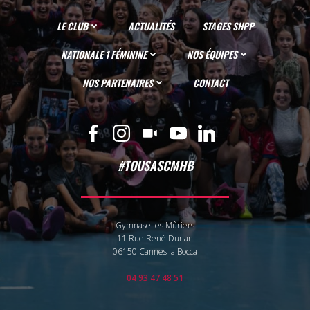
LE CLUB
ACTUALITÉS
STAGES SHPP
NATIONALE 1 FÉMININE
NOS ÉQUIPES
NOS PARTENAIRES
CONTACT
#TOUSASCMHB
Gymnase les Mûriers
11 Rue René Dunan
06150 Cannes la Bocca
04 93 47 48 51